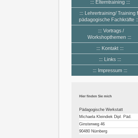
Elterntraining
Lehrertraining/ Training 
pädagogische Fachkräfte
Vortrags /
Workshopthemen
Kontakt
Links
Impressum
Hier finden Sie mich
Pädagogische Werkstatt
Michaela Kleindiek Dipl. Päd.
Ginsterweg 46
90480 Nürnberg